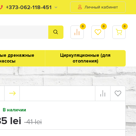
+373-062-118-451
Личный кабинет
0
0
0
ные дренажные
Циркуляционные (для
насосы
отопления)
В наличии
5 lei
41 lei