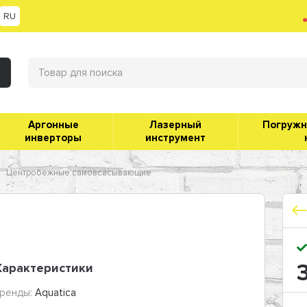
RU
Аргонные
Лазерный
Погруж
инверторы
инструмент
Центробежные самовсасывающие
3
Характеристики
ренды:
Aquatica