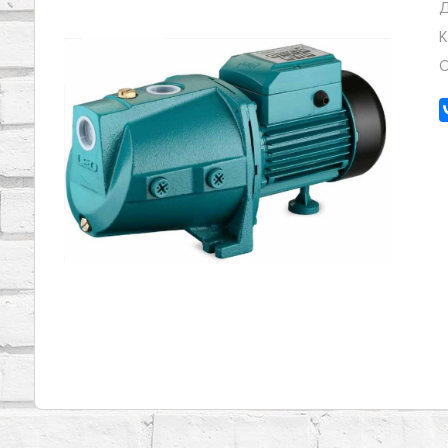
Д
К
О