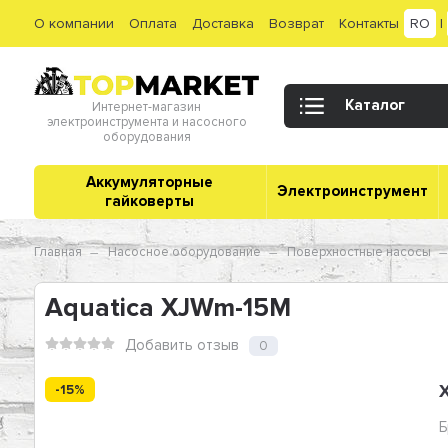
О компании
Оплата
Доставка
Возврат
Контакты
RO
|
Каталог
Интернет-магазин
электроинструмента и насосного
оборудования
Аккумуляторные
Электроинструмент
гайковерты
Главная
Насосное оборудование
Поверхностные насосы
Aquatica XJWm-15M
Добавить отзыв
0
-15%
Б