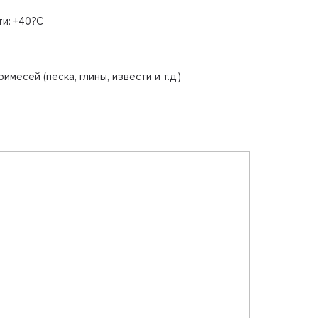
и: +40?С
есей (песка, глины, извести и т.д.)