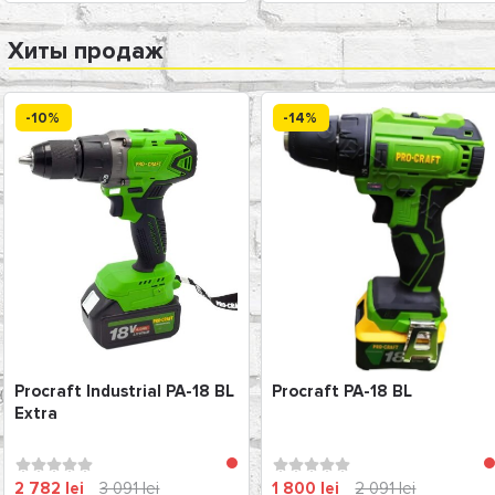
Хиты продаж
-10%
-14%
Procraft Industrial PA-18 BL
Procraft PA-18 BL
Extra
2 782 lei
3 091 lei
1 800 lei
2 091 lei