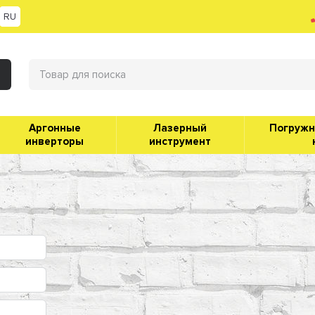
RU
Аргонные
Лазерный
Погруж
инверторы
инструмент