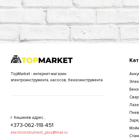
Кат
TopMarket - интернет-магазин
Акку
электроинструмента, насосов, бензоинструмента
Элек
Бенз
Свар
Лазе
Пнев
г. Кишинёв адрес...
Заря
+373-062-118-451
Мойк
electroinstrument_plus@mail.ru
Стан