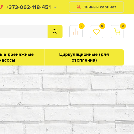
+373-062-118-451
Личный кабинет
0
0
0
ные дренажные
Циркуляционные (для
насосы
отопления)