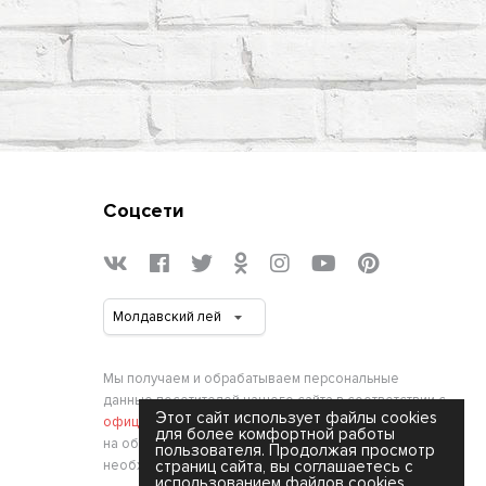
Соцсети
Мы получаем и обрабатываем персональные
данные посетителей нашего сайта в соответствии с
Этот сайт использует файлы cookies
официальной политикой
. Если вы не даете согласия
для более комфортной работы
на обработку своих персональных данных,вам
пользователя. Продолжая просмотр
необходимо покинуть наш сайт.
страниц сайта, вы соглашаетесь с
использованием файлов cookies.