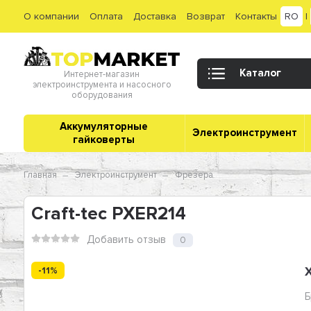
О компании
Оплата
Доставка
Возврат
Контакты
RO
|
Каталог
Интернет-магазин
электроинструмента и насосного
оборудования
Аккумуляторные
Электроинструмент
гайковерты
Главная
Электроинструмент
Фрезера
Craft-tec PXER214
Добавить отзыв
0
-11%
Б