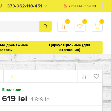
+373-062-118-451
Личный кабинет
0
0
0
ные дренажные
Циркуляционные (для
насосы
отопления)
В наличии
 619 lei
1 819 lei