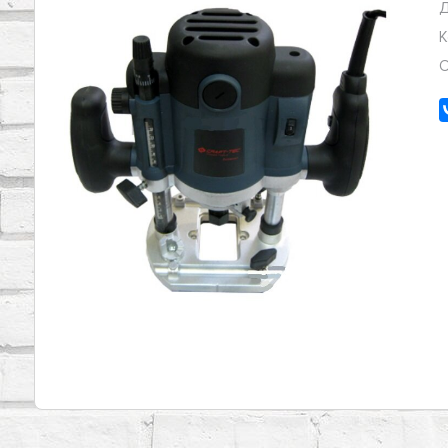
Д
К
О