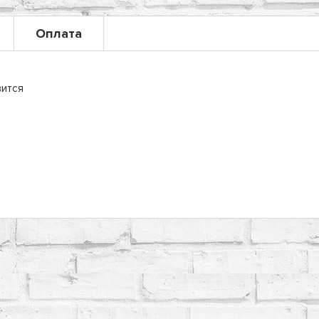
Оплата
вится