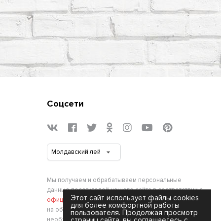
Соцсети
Мы получаем и обрабатываем персональные
данные посетителей нашего сайта в соответствии с
Этот сайт использует файлы cookies
официальной политикой
. Если вы не даете согласия
для более комфортной работы
на обработку своих персональных данных,вам
пользователя. Продолжая просмотр
необходимо покинуть наш сайт.
страниц сайта, вы соглашаетесь с