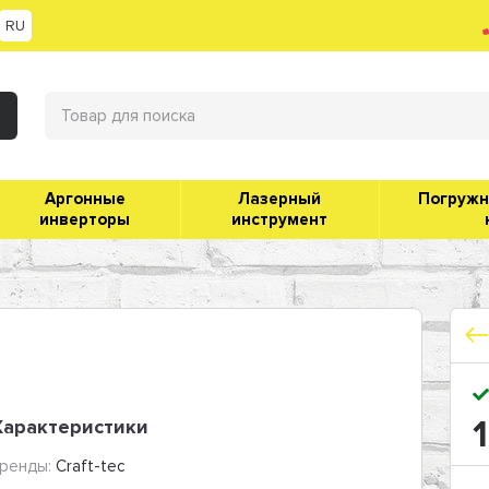
RU
Аргонные
Лазерный
Погруж
инверторы
инструмент
1
Характеристики
ренды:
Craft-tec