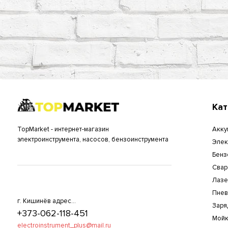
Кат
TopMarket - интернет-магазин
Акку
электроинструмента, насосов, бензоинструмента
Элек
Бенз
Свар
Лазе
Пнев
г. Кишинёв адрес...
Заря
+373-062-118-451
Мойк
electroinstrument_plus@mail.ru